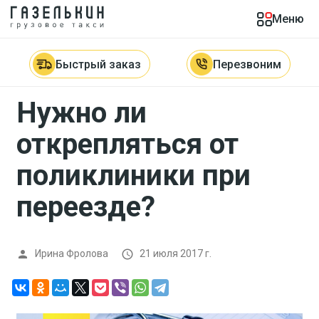
Меню
Главная

Блог

Нужно ли открепляться от поликлиники
при переезде?
Быстрый заказ
Перезвоним
Нужно ли
открепляться от
поликлиники при
переезде?
Ирина Фролова
21 июля 2017 г.

