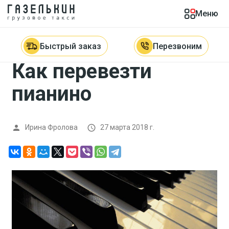
Меню
Главная

Блог

Как перевезти пианино
Быстрый заказ
Перезвоним
Как перевезти
пианино
Ирина Фролова
27 марта 2018 г.

