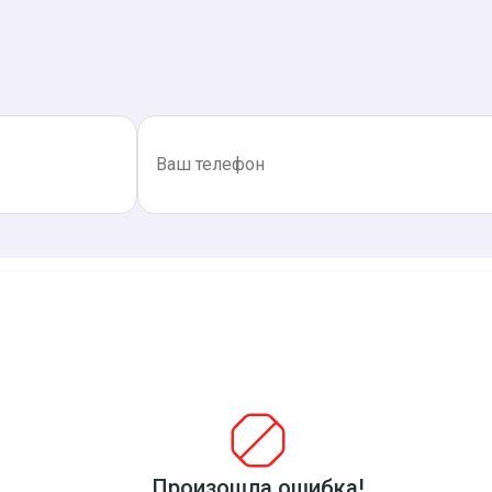
Грузчики — гордость организации!
Вывоз пианино на утилизацию сопряжен с постоянным
элемента. Здесь необходима грубая мускульная сила. Г
помощь. Указанные сотрудники являются квалифициро
указанные профессионалы могут похвастаться приемл
Произошла ошибка!