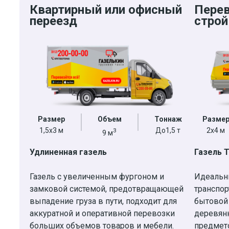
Квартирный или офисный
Пере
переезд
строй
Размер
Объем
Тоннаж
Разме
1,5х3 м
До1,5 т
2х4 м
3
9 м
Удлиненная газель
Газель 
Газель с увеличенным фургоном и
Идеальн
замковой системой, предотвращающей
транспор
выпадение груза в пути, подходит для
бытовой
аккуратной и оперативной перевозки
деревян
больших объемов товаров и мебели.
предмето