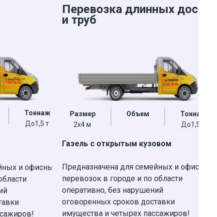
Перевозка длинных досок
и труб
Тоннаж
Размер
Объем
Тоннаж
До1,5 т
2х4 м
До1,5 т
Газель с открытым кузовом
Предназначена для семейных и офисных
йных и офисных
перевозок в городе и по области
области
оперативно, без нарушений
ий
оговоренных сроков доставки
тавки
имущества и четырех пассажиров!
ссажиров!