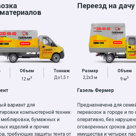
возка
Переезд на дачу
материалов
р
Объем
Тоннаж
Размер
Объем
До1,5 т
2,2х3 м
3
3
12 м
9 м
Тент
Газель Фермер
ый вариант для
Предназначена для семе
тировки компьютерной техники,
перевозок в городе и по 
 меблировки, бумажных и
оперативно, без нарушен
ных изделий и прочих
оговоренных сроков дос
в, требующих защиты тента от
имущества и четырех па