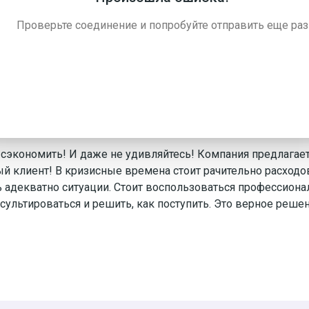
помощью профессионалов! Обращайтесь непременно 
Проверьте соединение и попробуйте отправить еще раз
аритных элементов? Почему указанную работу стоит непр
сэкономить! И даже не удивляйтесь! Компания предлагае
 клиент! В кризисные времена стоит рачительно расходо
ь адекватно ситуации. Стоит воспользоваться профессион
сультироваться и решить, как поступить. Это верное реш