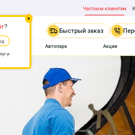
Частным клиентам
×
рг
?
Быстрый заказ
Пер
од
ы
Автопарк
Акции
луг и