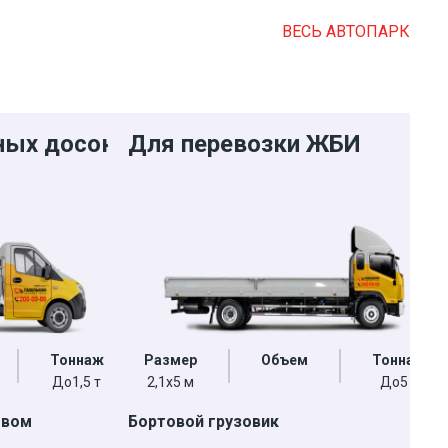
ВЕСЬ АВТОПАРК
ных досок
Для перевозки ЖБИ
Тоннаж
Размер
Объем
Тоннаж
До1,5 т
2,1х5 м
До5 т
овом
Бортовой грузовик