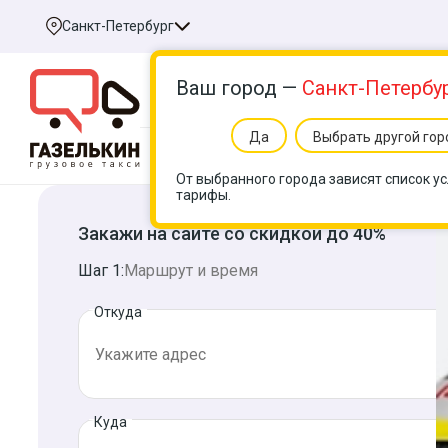
Санкт-Петербург
Ваш город —
Санкт-Петербу
Да
Выбрать другой гор
Услуги
Цен
От выбранного города зависят список ус
тарифы.
Закажи на сайте со скидкой до 40%
Шаг 1:
Маршрут и время
Откуда
Куда