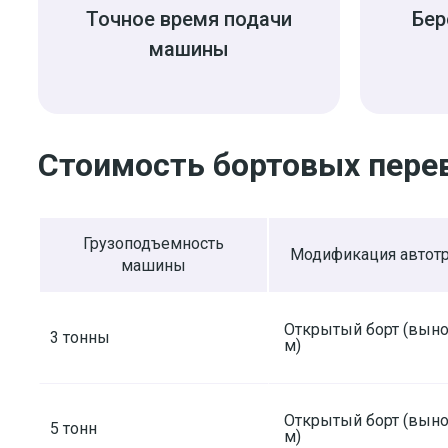
Точное время подачи
Бер
машины
Стоимость бортовых пере
Грузоподъемность
Модификация автотр
машины
Открытый борт (выно
3 тонны
м)
Открытый борт (выно
5 тонн
м)