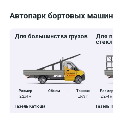
Автопарк бортовых машин
Для большинства грузов
Для п
стекл
Размер
Объем
Тоннаж
Разме
2,2x4 м
До3 т
2,2x4 м
Газель Катюша
Газель 