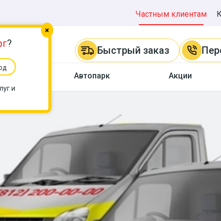
Частным клиентам
×
рг
?
Быстрый заказ
Пер
од
ы
Автопарк
Акции
луг и