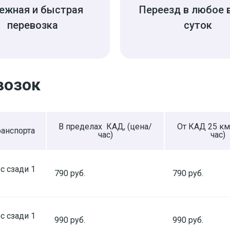
ежная и быстрая
Переезд в любое 
перевозка
суток
возок
В пределах КАД, (цена/
От КАД 25 км,
анспорта
час)
час)
с сзади 1
790 руб.
790 руб.
с сзади 1
990 руб.
990 руб.