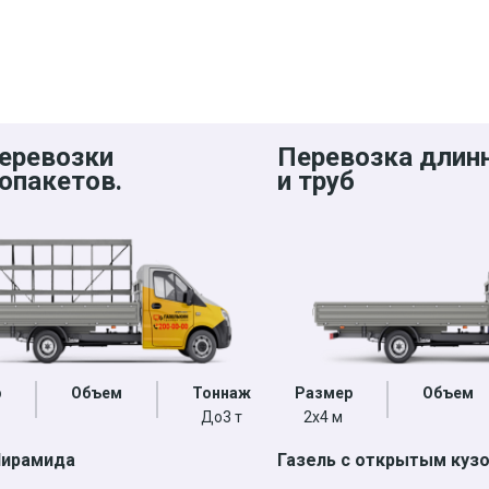
еревозки
Перевозка длин
опакетов.
и труб
р
Объем
Тоннаж
Размер
Объем
До3 т
2х4 м
Пирамида
Газель с открытым куз