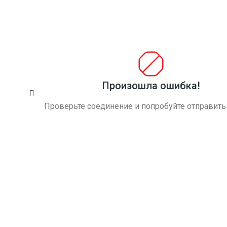
грузчики сработали быстро, и что важно -
очень аккуратно. Все привезли и даже
расставили по местам в доме! Затащили
ванну на 2 этаж (за что я очень
беспокоилась). Хотелось бы еще отметить
работу диспетчера - все очень подробно и
вежливо и доброжелательно все
Произошла ошибка!
объяснила и рассказала. Всем спасибо!
Проверьте соединение и попробуйте отправить
Марина Федорова
Работаю с вами уже второй год никогда
не было нареканий, водители опытные,
иногда конечно бывают опоздания, но что