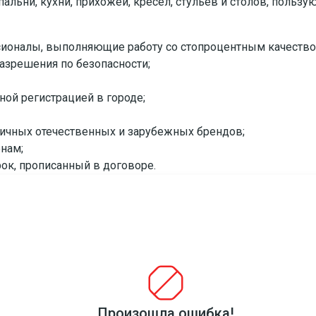
льни, кухни, прихожей, кресел, стульев и столов, пользу
оналы, выполняющие работу со стопроцентным качество
азрешения по безопасности;
ной регистрацией в городе;
личных отечественных и зарубежных брендов;
нам;
ок, прописанный в договоре.
Обращайтесь в «Газелькин» - компанию с отличной репутац
Произошла ошибка!