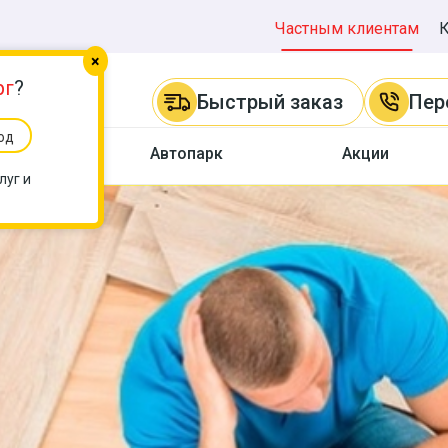
Частным клиентам
×
рг
?
Быстрый заказ
Пер
од
ы
Автопарк
Акции
луг и