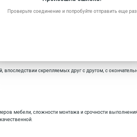
Проверьте соединение и попробуйте отправить еще раз
борку доверить профессионалам, имеющим требуемые прис
инается сразу же после занесения меблировки в помещени
ей, впоследствии скрепляемых друг с другом, с окончател
змеров мебели, сложности монтажа и срочности выполнени
качественной.