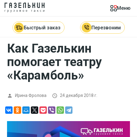
Меню
Главная

Новости

Как Газелькин помогает театру
«Карамболь»
Быстрый заказ
Перезвоним
Как Газелькин
помогает театру
«Карамболь»
Ирина Фролова
24 декабря 2018 г.

