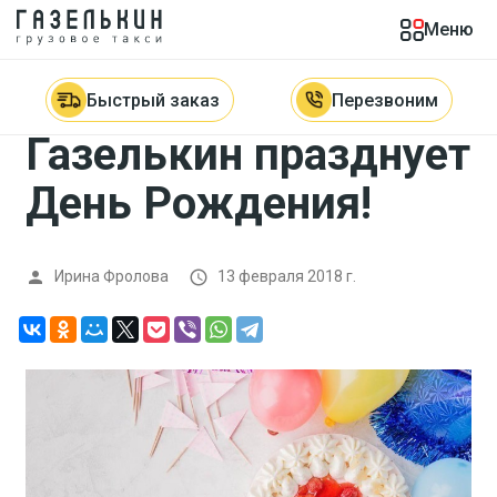
Меню
Главная

Новости

Газелькин празднует День Рождения!
Быстрый заказ
Перезвоним
Газелькин празднует
День Рождения!
Ирина Фролова
13 февраля 2018 г.

