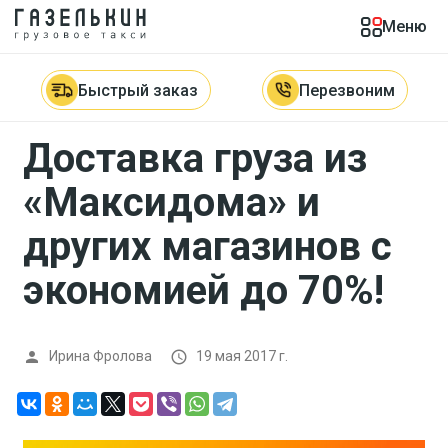
Меню
Главная

Новости

Доставка груза из «Максидома» и
других магазинов с экономией до 70%!
Быстрый заказ
Перезвоним
Доставка груза из
«Максидома» и
других магазинов с
экономией до 70%!
Ирина Фролова
19 мая 2017 г.

