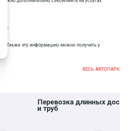
 можно дополнительно сэкономить на услугах.
час;
н». Также эту информацию можно получить у
ВЕСЬ АВТОПАРК
Перевозка длинных досок
и труб