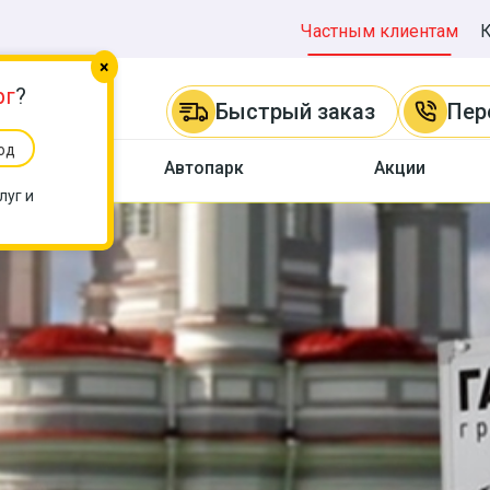
Частным клиентам
×
рг
?
Быстрый заказ
Пер
од
ы
Автопарк
Акции
луг и