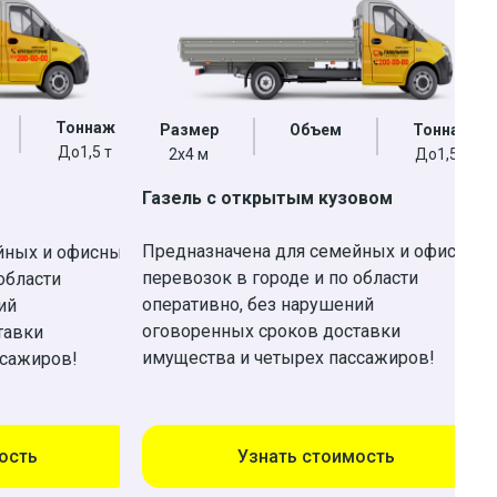
Тоннаж
Размер
Объем
Тоннаж
До1,5 т
2х4 м
До1,5 т
Газель с открытым кузовом
Предназначена для семейных и офисных
йных и офисных
перевозок в городе и по области
области
оперативно, без нарушений
ий
оговоренных сроков доставки
тавки
имущества и четырех пассажиров!
ссажиров!
ость
Узнать стоимость