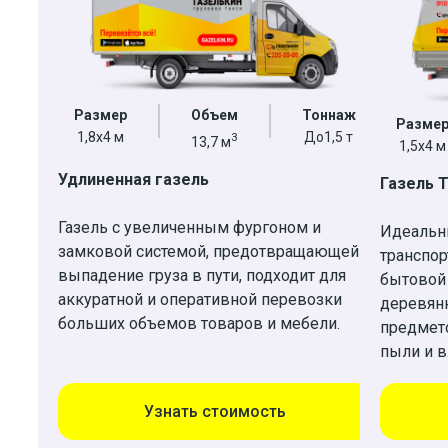
Размер
Объем
Тоннаж
Разме
1,8х4 м
До1,5 т
3
13,7 м
1,5x4 м
Удлиненная газель
Газель 
Газель с увеличенным фургоном и
Идеальн
замковой системой, предотвращающей
транспор
выпадение груза в пути, подходит для
бытовой
аккуратной и оперативной перевозки
деревян
больших объемов товаров и мебели.
предмето
пыли и в
Узнать стоимость