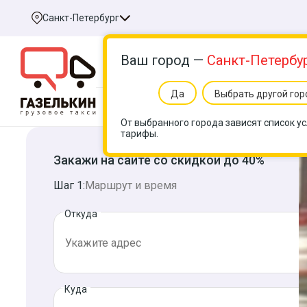
Санкт-Петербург
Ваш город —
Санкт-Петербу
Да
Выбрать другой гор
Услуги
Цен
От выбранного города зависят список ус
тарифы.
Закажи на сайте со скидкой до 40%
Шаг 1:
Маршрут и время
Откуда
Куда