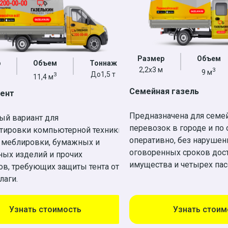
Размер
Объем
р
Объем
Тоннаж
2,2х3 м
3
9 м
До1,5 т
3
11,4 м
Семейная газель
Тент
Предназначена для семе
ый вариант для
перевозок в городе и по 
тировки компьютерной техники,
оперативно, без нарушен
 меблировки, бумажных и
оговоренных сроков дос
ных изделий и прочих
имущества и четырех па
в, требующих защиты тента от
лаги.
Узнать стоимость
Узнать стоим