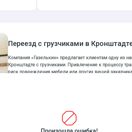
Переезд с грузчиками в Кронштадт
Компания «Газелькин» предлагает клиентам одну из н
Кронштадте с грузчиками. Привлечение к процессу т
риск повреждения мебели или других вещей заказчика 
квартиры (машины). Кроме этого, квалификация грузчи
сборку-разборку мебели, вне зависимости от её типа и
Произошла ошибка!