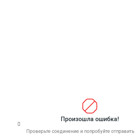
Услуги грузчиков
Компания «Газелькин» осуществляет
грузоперевозки в Вырице. Наши услуги
востребованы как у частных лиц, так и у различных
предприятий. Мы имеем большой парк автомобилей
и полностью укомплектованный штат опытных
грузчиков и водителей. Если вы планируете
квартирный или офисный переезд, то вам не
придется самостоятельно заниматься выносом
мебели из помещения или просить родственников и
знакомых о помощи. Обо всем позаботятся наши
грузчики.
Произошла ошибка!
Проверьте соединение и попробуйте отправить