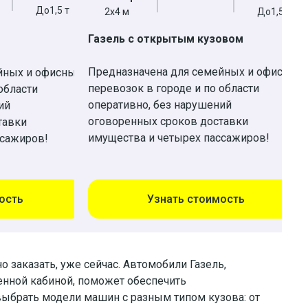
До1,5 т
2х4 м
До1,5 т
Газель с открытым кузовом
Предназначена для семейных и офисных
йных и офисных
перевозок в городе и по области
области
оперативно, без нарушений
ий
оговоренных сроков доставки
тавки
имущества и четырех пассажиров!
ссажиров!
ость
Узнать стоимость
 заказать, уже сейчас. Автомобили Газель,
енной кабиной, поможет обеспечить
ыбрать модели машин с разным типом кузова: от