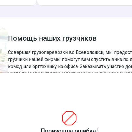
Помощь наших грузчиков
Совершая грузоперевозки во Всеволожск, мы предос
грузчики нашей фирмы помогут вам спустить вниз по 
комод или оргтехнику из офиса. Заказывать участие до
когда производится транспортировка хрупких предме
сотрудников помогают избежать неприятных казусов.
 отправке на дачу старой ванны? Мы предлагаем лояльные
Произошла ошибка!