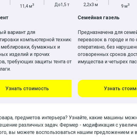
До1,5 т
2,2х3 м
3
3
11,4 м
9 м
Тент
Семейная газель
ый вариант для
Предназначена для семе
тировки компьютерной техники,
перевозок в городе и по 
 меблировки, бумажных и
оперативно, без нарушен
ных изделий и прочих
оговоренных сроков дос
в, требующих защиты тента от
имущества и четырех па
лаги.
Узнать стоимость
Узнать стоим
овара, предметов интерьера? Узнайте, какие машины можно
ешение различных задач. Фермер - модификация с увелич
го, вы можете воспользоваться нашим предложением и в