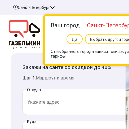
Санкт-Петербург
Ваш город —
Санкт-Петербу
Да
Выбрать другой гор
Услуги
Цен
От выбранного города зависят список ус
тарифы.
Закажи на сайте со скидкой до 40%
Шаг 1:
Маршрут и время
Откуда
Куда