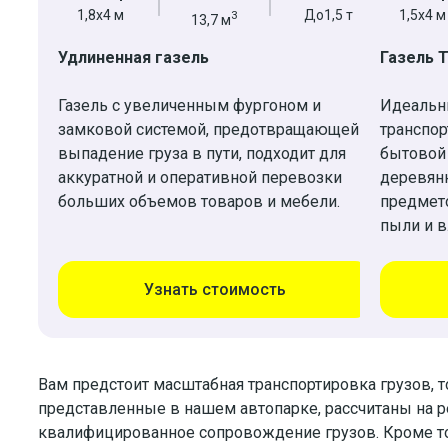
1,8х4 м
До1,5 т
1,5x4 м
3
13,7 м
Удлиненная газель
Газель 
Газель с увеличенным фургоном и
Идеальн
замковой системой, предотвращающей
транспор
выпадение груза в пути, подходит для
бытовой
аккуратной и оперативной перевозки
деревян
больших объемов товаров и мебели.
предмето
пыли и в
Узнать стоимость
Вам предстоит масштабная транспортировка грузов, т
представленные в нашем автопарке, рассчитаны на р
квалифицированное сопровождение грузов. Кроме то