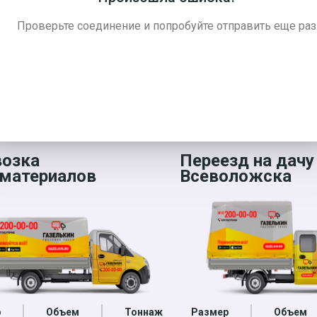
рочно отправить груз отсутствует, можно просто подождать
дугородним маршрутам дешевле. Также «Газелькин» предо
Проверьте соединение и попробуйте отправить еще раз
 скидочной карты на телефон по СМС прямо сейчас.
возка
Переезд на дачу
материалов
Всеволожска
р
Объем
Тоннаж
Размер
Объем