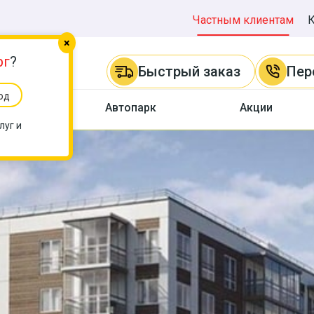
Частным клиентам
×
рг
?
Быстрый заказ
Пер
од
ы
Автопарк
Акции
луг и