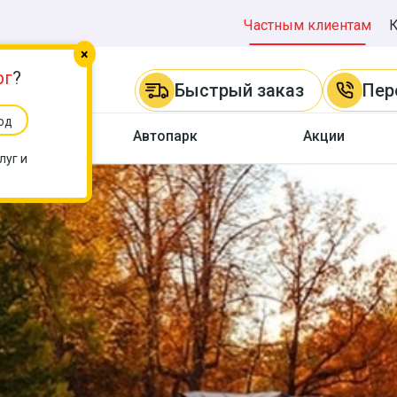
Частным клиентам
×
рг
?
Быстрый заказ
Пер
од
ы
Автопарк
Акции
луг и