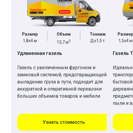
Размер
Объем
Тоннаж
Разме
1,8х4 м
До1,5 т
1,5x4 м
3
13,7 м
Удлиненная газель
Газель 
Газель с увеличенным фургоном и
Идеальн
замковой системой, предотвращающей
транспор
выпадение груза в пути, подходит для
бытовой
аккуратной и оперативной перевозки
деревян
больших объемов товаров и мебели.
предмето
пыли и в
Узнать стоимость