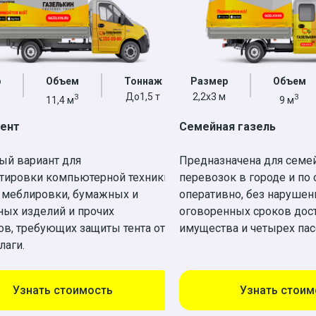
р
Объем
Тоннаж
Размер
Объем
До1,5 т
2,2x3 м
3
3
11,4 м
9 м
Тент
Семейная газель
ый вариант для
Предназначена для семе
тировки компьютерной техники,
перевозок в городе и по 
 меблировки, бумажных и
оперативно, без нарушен
ных изделий и прочих
оговоренных сроков дос
в, требующих защиты тента от
имущества и четырех па
лаги.
Узнать стоимость
Узнать стоим