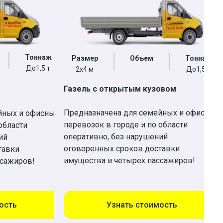
Тоннаж
Размер
Объем
Тоннаж
До1,5 т
2х4 м
До1,5 т
Газель с открытым кузовом
Предназначена для семейных и офисных
йных и офисных
перевозок в городе и по области
области
оперативно, без нарушений
ий
оговоренных сроков доставки
тавки
имущества и четырех пассажиров!
ссажиров!
ость
Узнать стоимость