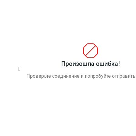
обратиться к профессионалам, трудящимися в
компании, чтобы сэкономить. Сотрудники
организации предложат приемлемые расценки и
оптимальные условия. Стоит самостоятельно в этом
удостовериться! Клиенты, которые ранее
обращались в компанию, остались удовлетворены
условиями и услугами. Мы гарантируем, что вам
понравится обслуживание в фирме. Консультанты
предложат всем клиентам:
Произошла ошибка!
продуманные маршруты;
Проверьте соединение и попробуйте отправить
рациональные ходы;
сниженные цены;
различные акции;
грамотные решения.
Транспортные средства