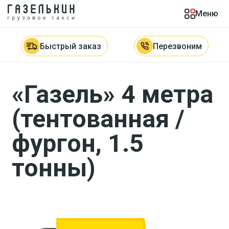
Меню
Главная

Автопарк

«Газель» 4 метра, тент / фургон (1,5
тонны)
Быстрый заказ
Перезвоним
«Газель» 4 метра
(тентованная /
фургон, 1.5
тонны)